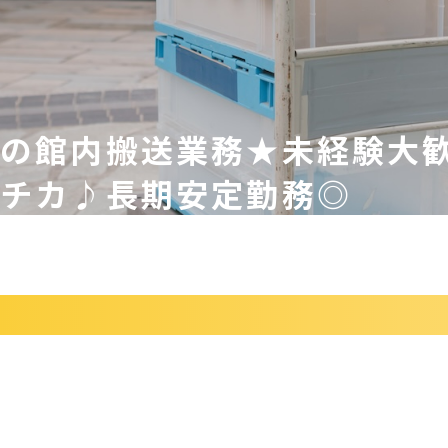
での館内搬送業務★未経験大
駅チカ♪長期安定勤務◎