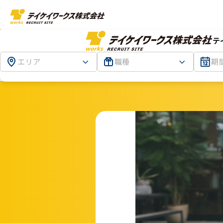
テ
エリア
職種
期
TOP
東京
複合施設での館内搬送業務★未経験大歓
迎！土日祝休み◎駅チカ♪長期安定勤務