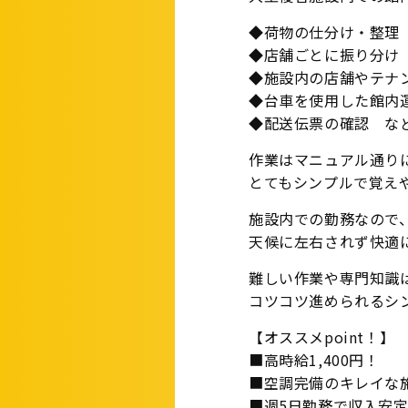
◆荷物の仕分け・整理
◆店舗ごとに振り分け
◆施設内の店舗やテナ
◆台車を使用した館内
◆配送伝票の確認 な
作業はマニュアル通り
とてもシンプルで覚え
施設内での勤務なので
天候に左右されず快適
難しい作業や専門知識
コツコツ進められるシ
【オススメpoint！】
■高時給1,400円！
■空調完備のキレイな
■週5日勤務で収入安