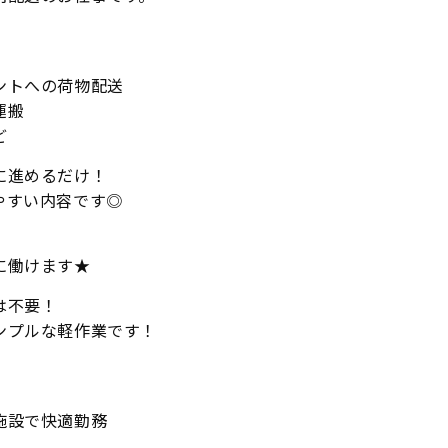
ントへの荷物配送
運搬
ど
に進めるだけ！
やすい内容です◎
、
に働けます★
は不要！
ンプルな軽作業です！
施設で快適勤務
定