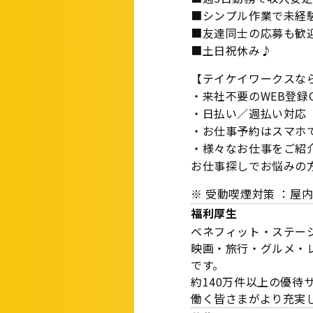
■シンプル作業で未経験
■友達同士の応募も歓
■土日祝休み♪
【テイケイワークスな
・来社不要のWEB登録
・日払い／週払い対応
・お仕事予約はスマホ
・様々なお仕事をご紹
お仕事探しでお悩みの
※ 受動喫煙対策 ：屋
福利厚生
ベネフィット・ステー
映画・旅行・グルメ・
です。
約140万件以上の優待
働く皆さまがより充実