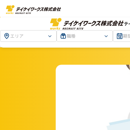
テ
エリア
職種
期
TOP
神奈川
送迎あり！宅配用の食品キット作りま
か？