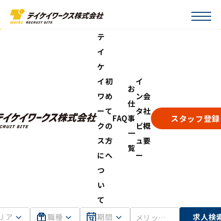
テ
イ
ケ
イ
初
イ
お
ワ
め
ン
会
仕
ー
て
タ
社
スタッフ登録
FAQ
事
ク
の
ビ
概
一
ス
方
ュ
要
覧
に
へ
ー
つ
い
て
リア
職種
期間
求人検