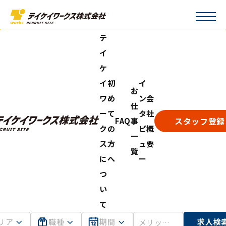
テ
イ
ケ
イ
初
イ
お
ワ
め
ン
会
仕
ー
て
タ
社
スタッフ登録
FAQ
事
ク
の
ビ
概
一
ス
方
ュ
要
覧
に
へ
ー
つ
い
て
リア
職種
期間
求人検