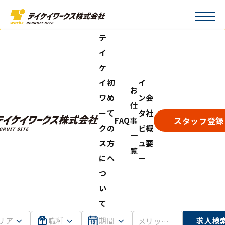
テ
イ
ケ
イ
初
イ
お
ワ
め
ン
会
仕
ー
て
タ
社
スタッフ登録
FAQ
事
ク
の
ビ
概
一
ス
方
ュ
要
覧
に
へ
ー
つ
い
て
リア
職種
期間
求人検