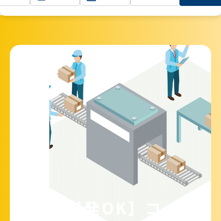
TOP
埼玉
【単発OK】コンビニ向け冷凍食品の仕分
け
【単発OK】コ