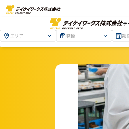
テ
エリア
職種
期
TOP
神奈川
【週5日のシフト勤務】大手惣菜会社
お仕事です！