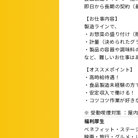
即日から長期の契約（
【お仕事内容】
製造ラインで、
・お惣菜の盛り付け（
・計量（決められたグ
・製品の容器や調味料
など、難しいお仕事は
【オススメポイント】
・高時給待遇！
・食品製造未経験の方
・安定収入で働ける！
・コツコツ作業が好き
※ 受動喫煙対策 ：屋
福利厚生
ベネフィット・ステー
映画・旅行・グルメ・