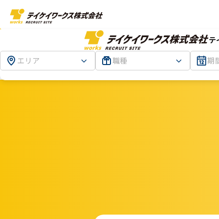
テ
エリア
職種
期
TOP
面談の予約フォーム