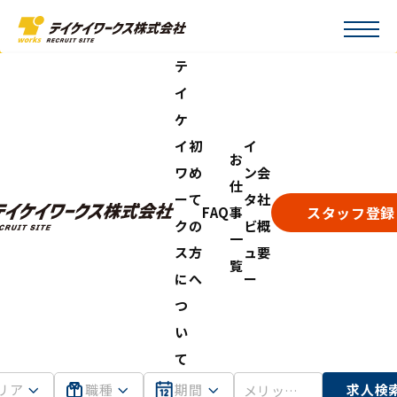
テ
イ
ケ
イ
初
イ
お
ワ
め
ン
会
仕
ー
て
タ
社
スタッフ登録
FAQ
事
ク
の
ビ
概
一
ス
方
ュ
要
覧
に
へ
ー
つ
い
て
リア
職種
期間
求人検